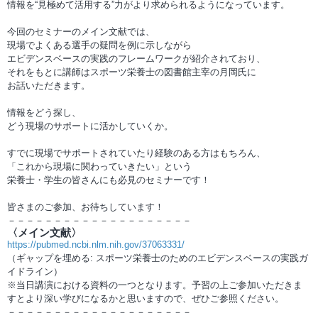
情報を“見極めて活用する”力がより求められるようになっています。
今回のセミナーのメイン文献では、
現場でよくある選手の疑問を例に示しながら
エビデンスベースの実践のフレームワークが紹介されており、
それをもとに講師はスポーツ栄養士の図書館主宰の月岡氏に
お話いただきます。
情報をどう探し、
どう現場のサポートに活かしていくか。
すでに現場でサポートされていたり経験のある方はもちろん、
「これから現場に関わっていきたい」という
栄養士・学生の皆さんにも必見のセミナーです！
皆さまのご参加、お待ちしています！
－－－－－－－－－－－－－－－－－－－－
〈メイン文献〉
https://pubmed.ncbi.nlm.nih.gov/37063331/
（ギャップを埋める: スポーツ栄養士のためのエビデンスベースの実践ガ
イドライン）
※当日講演における資料の一つとなります。予習の上ご参加いただきま
すとより深い学びになるかと思いますので、ぜひご参照ください。
－－－－－－－－－－－－－－－－－－－－