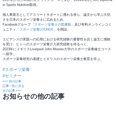
in Sports Nutrition取得。
個人事業主としてアスリートサポートに携わる傍ら、論文から学ぶ大切
さを日本のスポーツ栄養士に広めるため、
Facebookグループ「
スポーツ栄養士の図書館
」及び有料オンラインコミ
ュニティ「
スポーツ栄養LOUNGE
」を開設。
エビデンスの実践への応用における研究経験の重要性を説く論文に感銘
を受け、ヒトへのスポーツ栄養介入研究経験を得るべく、
2023年にイギリスLiverpool John Moores大学のスポーツ栄養修士コース
へ留学。
スポーツ栄養研究の基礎とイギリスのスポーツ栄養士教育を学ぶ。
#スポーツ栄養
#セミナー
<<< 前の記事
記事一覧に戻る
次の記事 >>>
お知らせの他の記事