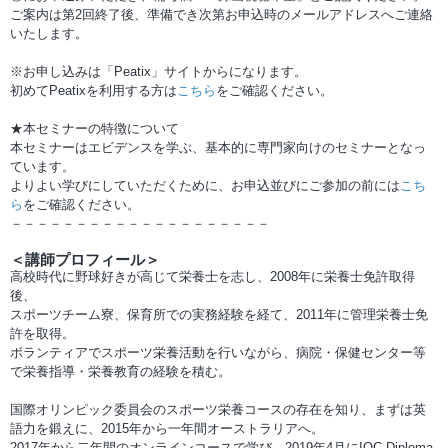
ご案内は第2回終了後、準備でき次第お申込時のメールアドレスへご連絡
いたします。
※お申し込みは「Peatix」サイトからになります。
初めてPeatixを利用する方は
こちら
をご確認ください。
★本セミナーの特徴について
本セミナーはエビデンスを学ぶ、基本的に専門家向けのセミナーとなっ
ています。
よりよい学びにしていただくために、お申込並びにご参加の前には
こち
ら
をご確認ください。
－－－－－－－－－－－－－－－－－－－－
＜講師プロフィール＞
高校時代に野球好きが高じて栄養士を志し、2008年に栄養士免許取得
後、
スポーツチーム寮、保育所での実務経験を経て、2011年に管理栄養士免
許を取得。
ボランティアでスポーツ栄養活動を行いながら、病院・保健センター等
で栄養指導・栄養教育の経験を積む。
国際オリンピック委員会のスポーツ栄養コースの存在を知り、まずは英
語力を鍛えに、2015年から一年間オーストラリアへ。
2017年から二年間のオンラインコースで学び、2019年4月にIOC Diploma