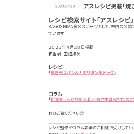
アスレシピ掲載「焼
2023.04.28
レシピ検索サイト「アスレシピ」
KAGOSHIMA食×スポーツとして、県内の
ています。
２０２３年４月２８日掲載
担当者：田畑綾美
レシピ
「
焼きそばパン＆ナポリタン風ドッグ
」
コラム
「
給食をしっかり食べよう！残さず減らさず、スポ
ぜひご覧ください😊
レシピ監修やコラム執筆のご相談お受けしてい