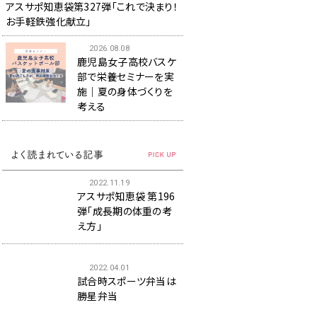
アスサポ知恵袋第327弾「これで決まり！
お手軽鉄強化献立」
2026.08.08
鹿児島女子高校バスケ
部で栄養セミナーを実
施｜夏の身体づくりを
考える
2022.11.19
アスサポ知恵袋 第196
弾「成長期の体重の考
え方」
2022.04.01
試合時スポーツ弁当は
勝星弁当