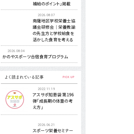
補給のポイント」掲載
2026.08.07
南薩地区学校栄養士協
議会研修会｜栄養教諭
の先生方と学校給食を
活かした食育を考える
2026.08.04
かのやスポーツ合宿食育プログラム
2022.11.19
アスサポ知恵袋 第196
弾「成長期の体重の考
え方」
2026.06.21
スポーツ栄養セミナー