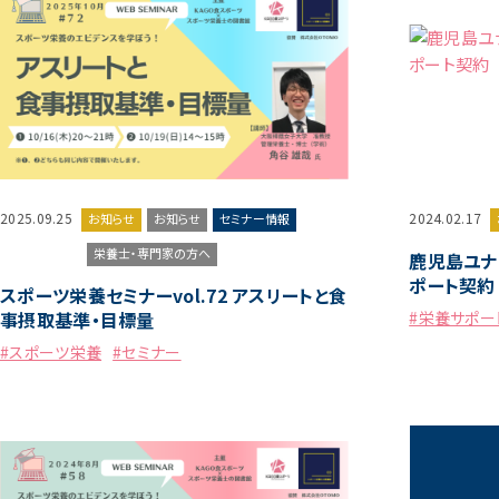
2025.09.25
2024.02.17
お知らせ
お知らせ
セミナー情報
栄養士・専門家の方へ
鹿児島ユナイ
ポート契約
スポーツ栄養セミナーvol.72 アスリートと食
事摂取基準・目標量
#栄養サポー
#スポーツ栄養
#セミナー