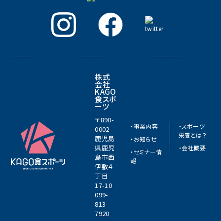
株式
会社
KAGO
食スポ
ーツ
〒890-
・事業内容
・スポーツ
0002
栄養とは？
鹿児島
・お知らせ
県鹿児
・会社概要
・セミナー情
島市西
報
伊敷４
丁目
17-10
099-
813-
7920