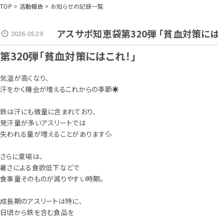
TOP
>
活動報告
> お知らせの記録一覧
アスサポ知恵袋第320弾 「貧血対策には
2026.05.29
第320弾「貧血対策にはこれ！」
気温が高くなり、
汗をかく機会が増えるこれからの季節☀
鉄は汗にも微量に含まれており、
発汗量が多いアスリートでは
失われる量が増えることがあります💦
さらに夏場は、
暑さによる食欲低下などで
食事量そのものが減りやすい時期。
成長期のアスリートは特に、
日頃から鉄を含む食品を