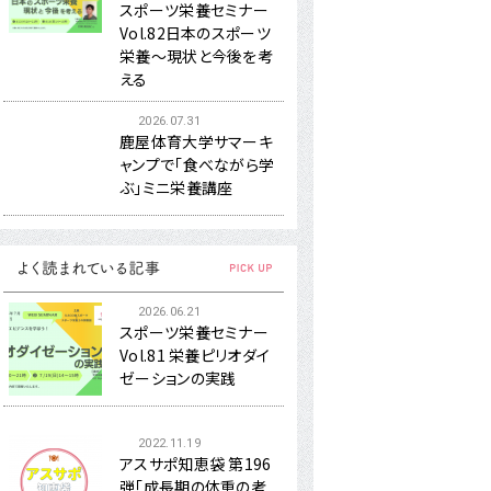
スポーツ栄養セミナー
Vol.82日本のスポーツ
栄養～現状と今後を考
える
2026.07.31
鹿屋体育大学サマーキ
ャンプで「食べながら学
ぶ」ミニ栄養講座
2026.06.21
スポーツ栄養セミナー
Vol.81 栄養ピリオダイ
ゼーションの実践
2022.11.19
アスサポ知恵袋 第196
弾「成長期の体重の考