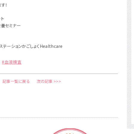
す！
ート
栄養セミナー
テーションかごしょくHealthcare
#血液検査
記事一覧に戻る
次の記事 >>>