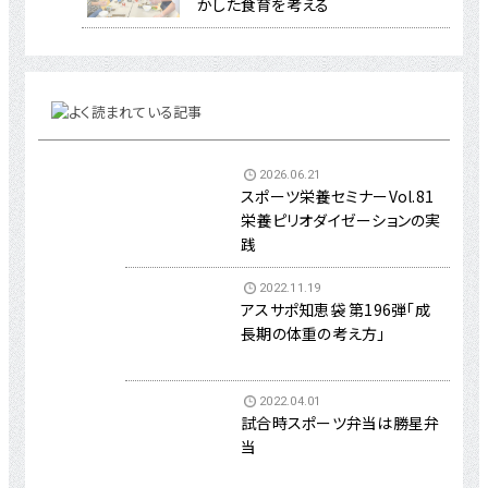
かした食育を考える
2026.06.21
スポーツ栄養セミナーVol.81
栄養ピリオダイゼーションの実
践
2022.11.19
アスサポ知恵袋 第196弾「成
長期の体重の考え方」
2022.04.01
試合時スポーツ弁当は勝星弁
当