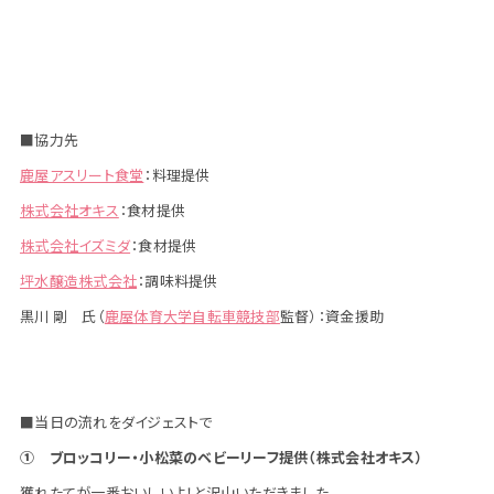
■協力先
鹿屋アスリート食堂
：料理提供
株式会社オキス
：食材提供
株式会社イズミダ
：食材提供
坪水醸造株式会社
：調味料提供
黒川 剛 氏（
鹿屋体育大学自転車競技部
監督）：資金援助
■当日の流れをダイジェストで
① ブロッコリー・小松菜のベビーリーフ提供（株式会社オキス）
獲れたてが一番おいしいよ！と沢山いただきました。