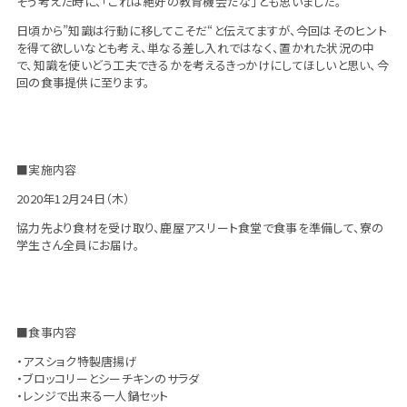
そう考えた時に、「これは絶好の教育機会だな」とも思いました。
日頃から”知識は行動に移してこそだ“と伝えてますが、今回はそのヒント
を得て欲しいなとも考え、単なる差し入れではなく、置かれた状況の中
で、知識を使いどう工夫できるかを考えるきっかけにしてほしいと思い、今
回の食事提供に至ります。
■実施内容
2020年12月24日（木）
協力先より食材を受け取り、鹿屋アスリート食堂で食事を準備して、寮の
学生さん全員にお届け。
■食事内容
・アスショク特製唐揚げ
・ブロッコリーとシーチキンのサラダ
・レンジで出来る一人鍋セット